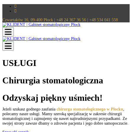
Czwartaków 16, 09-400 Płock | +48 24 367 36 56 | +48 534 041 558
Toggle navigation
Toggle navigation
USŁUGI
Chirurgia stomatologiczna
Odzyskaj piękny uśmiech!
Jeżeli szukasz godnego zaufania
chirurga stomatologicznego w Płocku
,
polecamy nasze usługi. Mamy szeroką specjalizację w zakresie chirurgii
stomatologicznej i zajmujemy się nawet najtrudniejszymi przypadkami. Ze
swojej strony zawsze dbamy o zdrowie pacjenta i jego dobre samopoczucie.