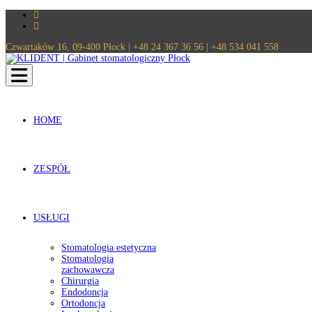
Czwartaków 16, 09-400 Płock | +48 24 367 36 56 | +48 534 041 558
Toggle navigation
HOME
ZESPÓŁ
USŁUGI
Stomatologia estetyczna
Stomatologia
zachowawcza
Chirurgia
Endodoncja
Ortodoncja