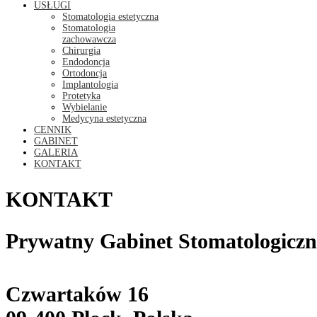
USŁUGI
Stomatologia estetyczna
Stomatologia
zachowawcza
Chirurgia
Endodoncja
Ortodoncja
Implantologia
Protetyka
Wybielanie
Medycyna estetyczna
CENNIK
GABINET
GALERIA
KONTAKT
KONTAKT
Prywatny Gabinet Stomatologiczn
Czwartaków 16